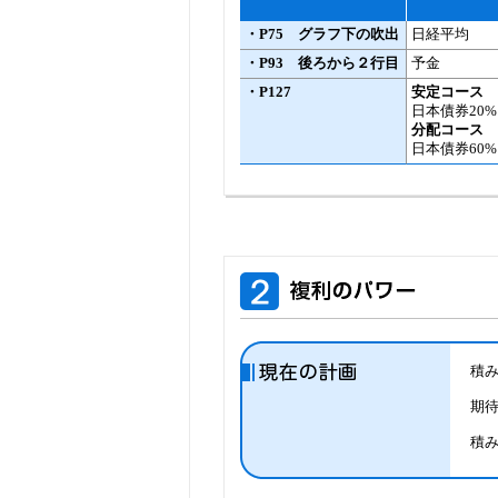
・P75 グラフ下の吹出
日経平均
・P93 後ろから２行目
予金
・P127
安定コース
日本債券20% 
分配コース
日本債券60% 
積み
期待
積