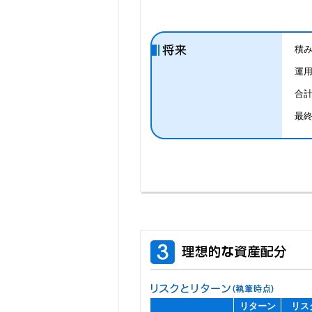
積
運
合
最
リターン
リス